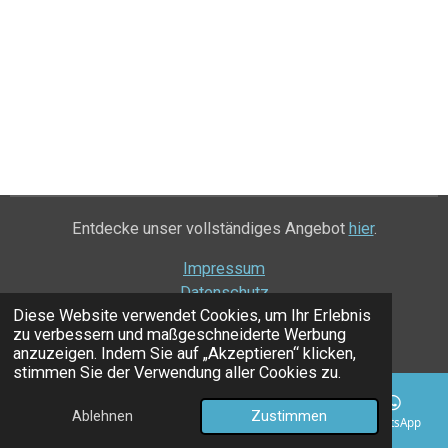
Deutschl
and
Entdecke unser vollständiges Angebot
hier
.
Impressum
Datenschutz
Diese Website verwendet Cookies, um Ihr Erlebnis
© 2025 - 2026 Niewiadow-Deutschland
zu verbessern und maßgeschneiderte Werbung
Mit Unterstützung von
Webador
anzuzeigen. Indem Sie auf „Akzeptieren“ klicken,
stimmen Sie der Verwendung aller Cookies zu.
Ablehnen
Zustimmen
E-Mail
Telefon
Karte
Facebook
WhatsApp